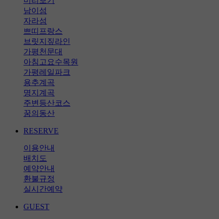
미리보기
남이섬
자라섬
쁘띠프랑스
브릿지짚라인
가평천문대
아침고요수목원
가평레일파크
용추계곡
명지계곡
주변등산코스
꿈의동산
RESERVE
이용안내
배치도
예약안내
환불규정
실시간예약
GUEST