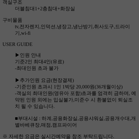
객실구조
더블침대1+2층침대+화장실
구비물품
tv,전자렌지,인덕션,냉장고,냉난방기,취사도구,드라이
기,wi-fi
USER GUIDE
▶인원 안내
기준2인 최대4인(유료)
-최대인원 초과 불가
▶추가인원 요금(현장결제)
-기준인원 초과시 1인 1박당 20,000원(36개월이상)
-객실의 최대인원(영유아 포함)초과를 엄격히 금하며, 예
약된 인원 외에는 입실불가,미준수 시 환불없이 퇴실조
치 될 수 있습니다.
■부대시설 : 하계,공용화장실,공용샤워실,공용개수대,개
별바베큐장,매점,캠프파이어
※ 자세한 요금은 실시간예약을 참조 부탁드립니다.