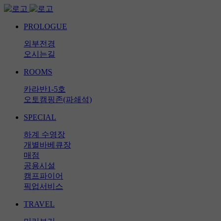
PROLOGUE
외부전경
오시는길
ROOMS
카라반1-5호
오토캠핑존(파쇄석)
SPECIAL
하계 수영장
개별바베큐장
매점
공용시설
캠프파이어
픽업서비스
TRAVEL