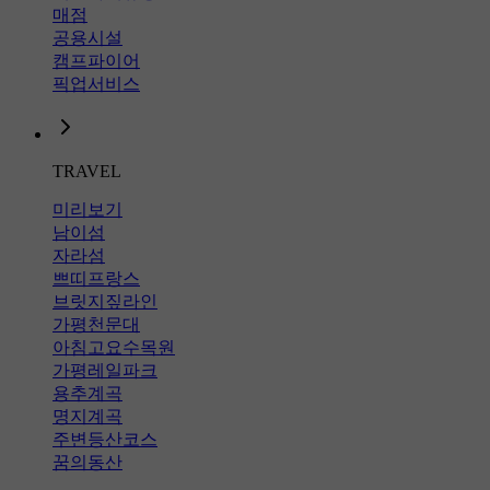
매점
공용시설
캠프파이어
픽업서비스
TRAVEL
미리보기
남이섬
자라섬
쁘띠프랑스
브릿지짚라인
가평천문대
아침고요수목원
가평레일파크
용추계곡
명지계곡
주변등산코스
꿈의동산