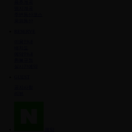
용추계곡
명지계곡
주변등산코스
꿈의동산
RESERVE
이용안내
배치도
예약안내
환불규정
실시간예약
GUEST
공지사항
리뷰
예약