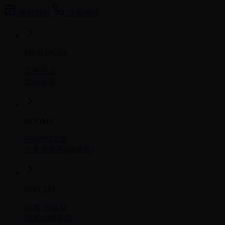
예약하기
고객센터
PROLOGUE
외부전경
오시는길
ROOMS
카라반1-5호
오토캠핑존(파쇄석)
SPECIAL
하계 수영장
개별바베큐장