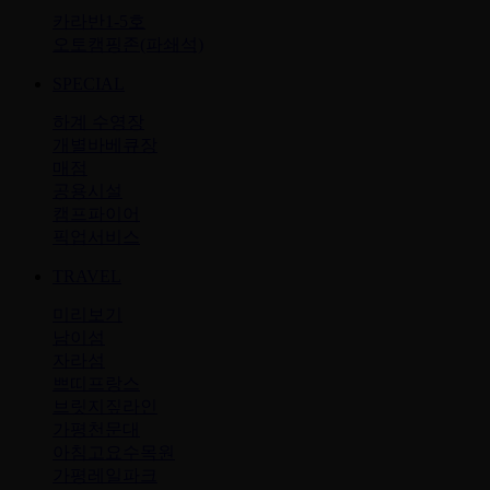
카라반1-5호
오토캠핑존(파쇄석)
SPECIAL
하계 수영장
개별바베큐장
매점
공용시설
캠프파이어
픽업서비스
TRAVEL
미리보기
남이섬
자라섬
쁘띠프랑스
브릿지짚라인
가평천문대
아침고요수목원
가평레일파크