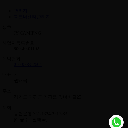
관리자
파트너센터관리자
상호
JY'CAMIPNG
사업자등록번호
809-40-01192
예약전화
010-9789-2664
대표자
권태국
주소
경기도 가평군 가평읍 잎너비길25
계좌
농협은행 351-1324-2217-83
[예금주 : 권태국]