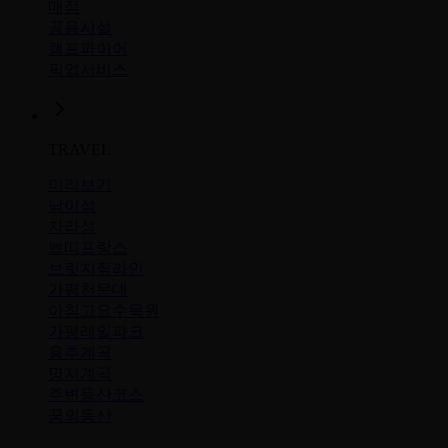
매점
공용시설
캠프파이어
픽업서비스
TRAVEL
미리보기
남이섬
자라섬
쁘띠프랑스
브릿지짚라인
가평천문대
아침고요수목원
가평레일파크
용추계곡
명지계곡
주변등산코스
꿈의동산